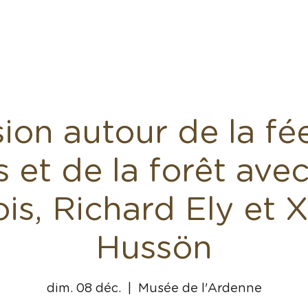
il
Nos spectacles
Articles
Événements
Co
ion autour de la fé
s et de la forêt avec
is, Richard Ely et X
Hussön
dim. 08 déc.
  |  
Musée de l'Ardenne