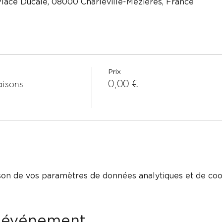
Place Ducale, 08000 Charleville-Mézières, France
Prix
aisons
0,00 €
on de vos paramètres de données analytiques et de cook
t événement