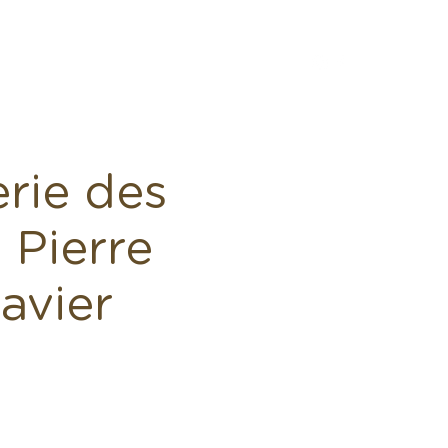
ntact
erie des
 Pierre
avier