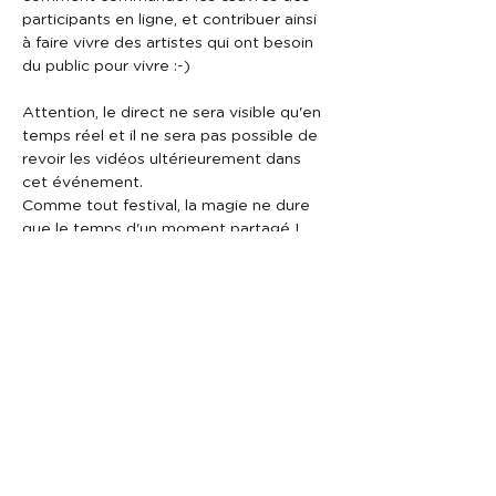
participants en ligne, et contribuer ainsi 
à faire vivre des artistes qui ont besoin 
Attention, le direct ne sera visible qu'en 
temps réel et il ne sera pas possible de 
revoir les vidéos ultérieurement dans 
cet événement.

Comme tout festival, la magie ne dure 
Rendez-vous le jeudi 16 avril 16h00 pour 
En attendant faites tourner l'info , ON 
COMPTE SUR VOUS !

et n'oubliez pas : RESTEZ CHEZ VOUS 
pour votre bien et celui de…
En lire plus >