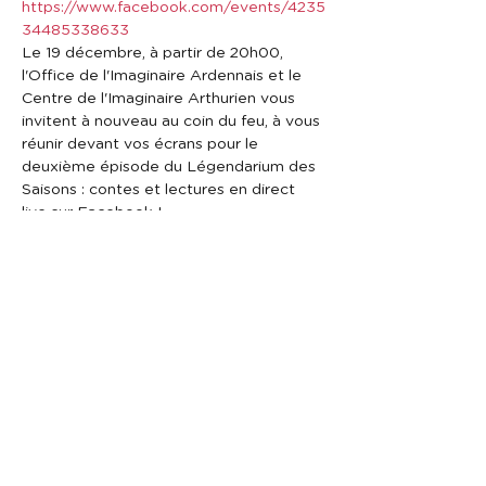
https://www.facebook.com/events/4235
34485338633
Le 19 décembre, à partir de 20h00, 
l'Office de l'Imaginaire Ardennais et le 
Centre de l'Imaginaire Arthurien vous 
invitent à nouveau au coin du feu, à vous 
réunir devant vos écrans pour le 
deuxième épisode du Légendarium des 
Saisons : contes et lectures en direct 
live sur Facebook !
Un voyage avec Claudine Glot, Pierre 
Dubois, Bruno Sotty et Céline Menoncin 
au pays des récits, créatures et esprits 
de Noël. 
https://www.facebook.com/events/4235
34485338633
Pour assister à l'evenement : 
https://www.facebook.com/events/4235
34485338633
Partager cet événement